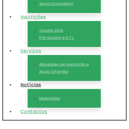
Apoio Domiciliário
Inscrições
Creche 2026
Pré-Escolar e A.T.L.
Serviços
Atividades de Animação e
Apoio à Família
Notícias
Multimédia
Contactos