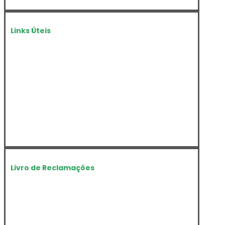
Links Úteis
Câmara Municipal de Paços de Ferreira
Junta de Freguesia de Penamaior
Amigos do Pilar
Vicentinas Penamaior
Centro Escolar de Penamaior
Associação de Pais Penamaior
Livro de Reclamações