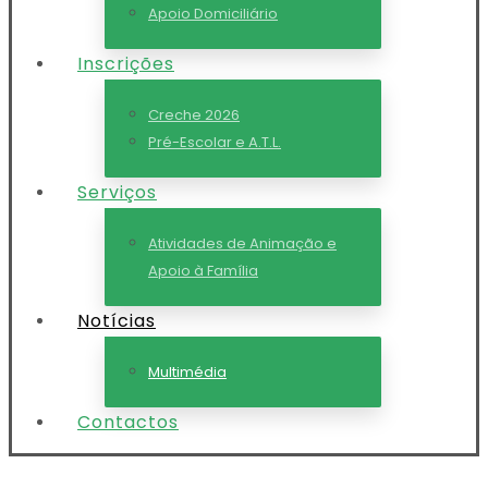
Apoio Domiciliário
Inscrições
Creche 2026
Pré-Escolar e A.T.L.
Serviços
Atividades de Animação e
Apoio à Família
Notícias
Multimédia
Contactos