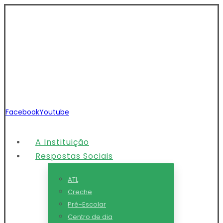
Facebook
Youtube
A Instituição
Respostas Sociais
ATL
Creche
Pré-Escolar
Centro de dia