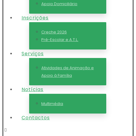
Apoio Domiciliário
Inscrições
Creche 2026
Pré-Escolar e A.T.L.
Serviços
Atividades de Animação e
Apoio à Família
Notícias
Multimédia
Contactos