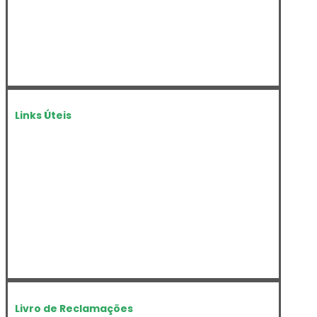
Links Úteis
Câmara Municipal de Paços de Ferreira
Junta de Freguesia de Penamaior
Amigos do Pilar
Vicentinas Penamaior
Centro Escolar de Penamaior
Associação de Pais Penamaior
Livro de Reclamações