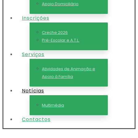
Apoio Domiciliário
Inscrições
Creche 2026
Pré-Escolar e A.T.L.
Serviços
Atividades de Animação e
Apoio à Família
Notícias
Multimédia
Contactos