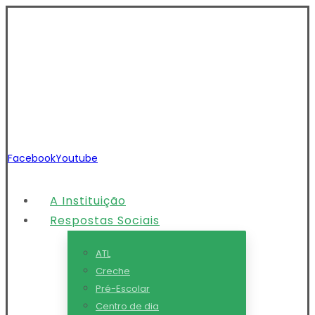
Facebook
Youtube
A Instituição
Respostas Sociais
ATL
Creche
Pré-Escolar
Centro de dia