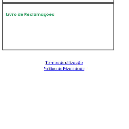
Livro de Reclamações
Termos de utilização
Política de Privacidade
Dando cumprimento ao estipulado no artº 18 da Lei nº
144/2015, de 08 de Setembro, informamos todos os
nossos utentes da possibilidade de recurso, a
entidades de Resolução Alternativa de Litígios – RAL, no
que respeita ao desenvolvimento dos contratos de
prestação de serviços celebrados entre a Instituição e