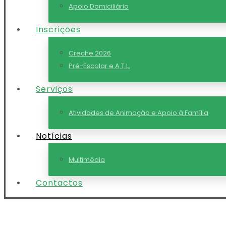
Apoio Domiciliário
Inscrições
Creche 2026
Pré-Escolar e A.T.L.
Serviços
Atividades de Animação e Apoio à Família
Notícias
Multimédia
Contactos