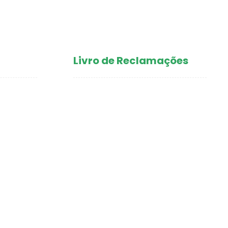
Livro de Reclamações
aços de
amaior
amaior