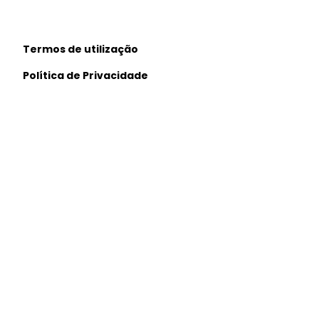
Dando cumprimento ao 
Termos de utilização
utentes da possibilida
desenvolvimento dos co
Política de Privacidade
com vista à frequênci