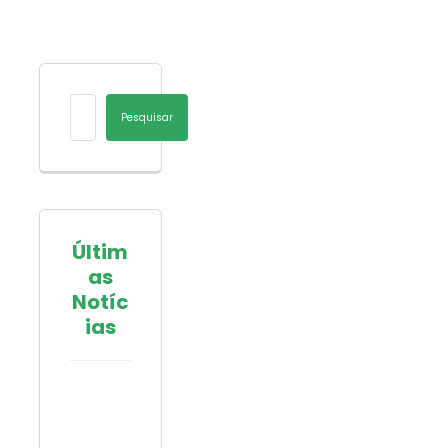
Pesquisar
Últim
as
Notíc
ias