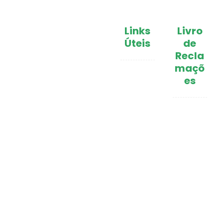
Links
Livro
Úteis
de
O Centro Social da
Recla
Paróquia de Penamaior,
maçõ
Câmara
é hoje, uma realidade
es
da qual muito nos
Municip
orgulhamos. Tal como
al de
um botão de rosa que,
Paços
ao ser tratado com mil
cuidados, desabrocha
de
numa bela flor, também
Ferreira
esta instituição teve
Junta
necessidade que
de
cuidassem dela.
Freguesi
a de