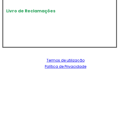
Livro de Reclamações
Termos de utilização
Política de Privacidade
Dando cumprimento ao estipulado no artº 18 da Lei nº
144/2015, de 08 de Setembro, informamos todos os
nossos utentes da possibilidade de recurso, a
entidades de Resolução Alternativa de Litígios – RAL, no
que respeita ao desenvolvimento dos contratos de
prestação de serviços celebrados entre a Instituição e
os seus referidos utentes, com vista à frequência das