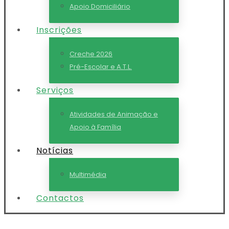
Apoio Domiciliário
Inscrições
Creche 2026
Pré-Escolar e A.T.L.
Serviços
Atividades de Animação e
Apoio à Família
Notícias
Multimédia
Contactos