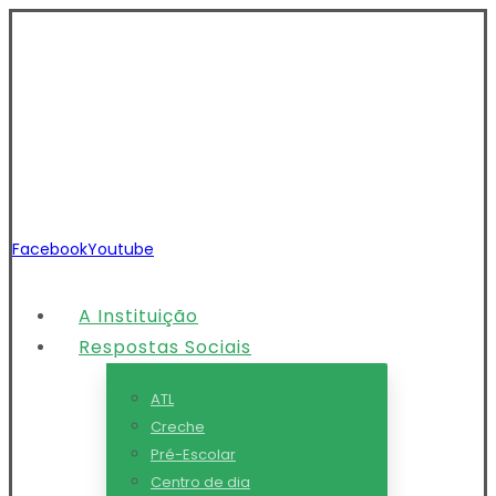
Facebook
Youtube
A Instituição
Respostas Sociais
ATL
Creche
Pré-Escolar
Centro de dia